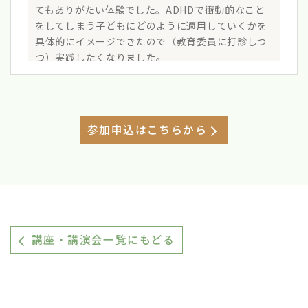
てもありがたい体験でした。ADHDで衝動的なこと
をしてしまう子どもにどのように適用していくかを
具体的にイメージできたので（教育委員に打診しつ
つ）実践したくなりました。
参加申込はこちらから
50代女性（臨床心理士）
感情コントロールが苦手で衝動性の高い子どもに有
効であるという実感が、ワークを通して得られたこ
とがよかったです。
講座・講演会一覧にもどる
30代女性（臨床心理士）
大人にも実施しているスキルでもあるので応用しや