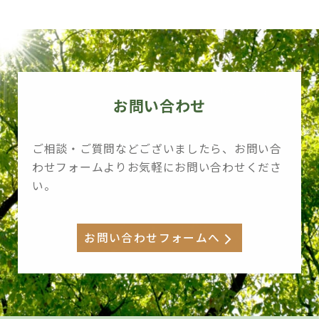
すいと思いました。年代にあわせて、またその子に
あわせて組み合わせ実施していけるようにしたいと
思います。
お問い合わせ
40代男性（臨床心理士）
学問的にも自分自身のワークにしても楽しかったで
ご相談・ご質問などございましたら、お問い合
す。またおさらいをして現場で活用できるようにし
わせフォームよりお気軽にお問い合わせくださ
たいと思います。
い。
お問い合わせフォームへ
40代女性（精神保健福祉士）
実際に日常生活で活かせることを学べるのはとても
良いと思います。是非、家でもやってみたいと思い
ます。個人的にも研修を受けたいと思います。